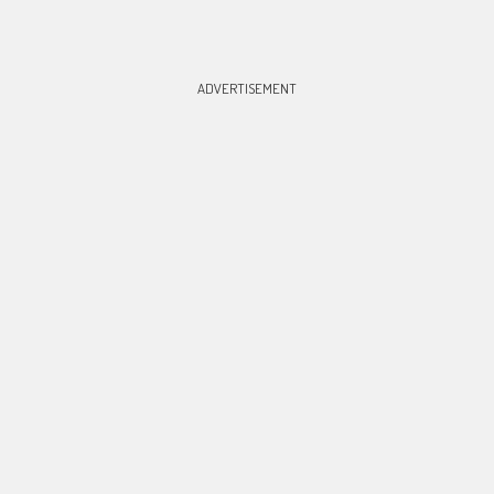
ADVERTISEMENT