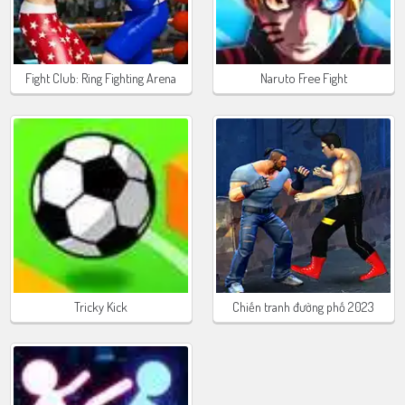
Fight Club: Ring Fighting Arena
Naruto Free Fight
Tricky Kick
Chiến tranh đường phố 2023