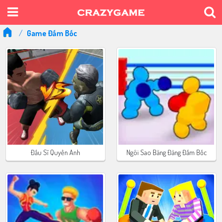
Game Đấm Bốc
Đấu Sĩ Quyền Anh
Ngôi Sao Băng Đảng Đấm Bốc