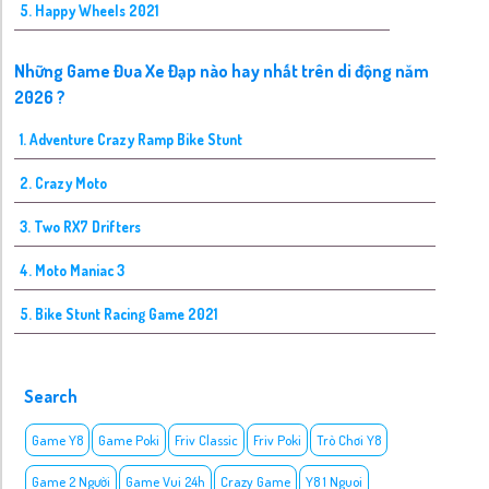
5. Happy Wheels 2021
Những Game Đua Xe Đạp nào hay nhất trên di động năm
2026 ?
1. Adventure Crazy Ramp Bike Stunt
2. Crazy Moto
3. Two RX7 Drifters
4. Moto Maniac 3
5. Bike Stunt Racing Game 2021
Search
Game Y8
Game Poki
Friv Classic
Friv Poki
Trò Chơi Y8
Game 2 Người
Game Vui 24h
Crazy Game
Y8 1 Nguoi