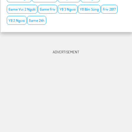
Game Vui 2 Người
Game Friv
Y8 3 Nguoi
Y8 Bắn Súng
Friv 2017
Y8 2 Nguoi
Game 24h
ADVERTISEMENT