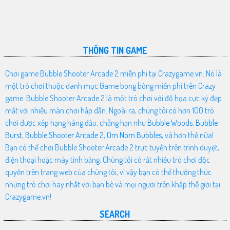
THÔNG TIN GAME
Chơi game Bubble Shooter Arcade 2 miễn phí tại Crazygame.vn. Nó là
một trò chơi thuộc danh mục Game bong bóng miễn phí trên Crazy
game. Bubble Shooter Arcade 2 là một trò chơi với đồ họa cực kỳ đẹp
mắt với nhiều màn chơi hấp dẫn. Ngoài ra, chúng tôi có hơn 100 trò
chơi được xếp hạng hàng đầu, chẳng hạn như
Bubble Woods
,
Bubble
Burst
,
Bubble Shooter Arcade 2
,
Om Nom Bubbles
, và hơn thế nữa!
Bạn có thể chơi Bubble Shooter Arcade 2 trực tuyến trên trình duyệt,
điện thoại hoặc máy tính bảng. Chúng tôi có rất nhiều trò chơi độc
quyền trên trang web của chúng tôi, vì vậy bạn có thể thưởng thức
những trò chơi hay nhất với bạn bè và mọi người trên khắp thế giới tại
Crazygame.vn!
SEARCH