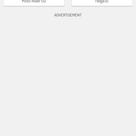
Moto Rider GO
Ferge.io
ADVERTISEMENT