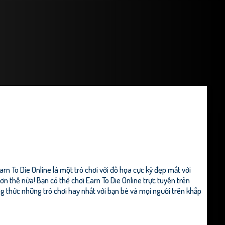
 To Die Online là một trò chơi với đồ họa cực kỳ đẹp mắt với
ơn thế nữa! Bạn có thể chơi Earn To Die Online trực tuyến trên
ởng thức những trò chơi hay nhất với bạn bè và mọi người trên khắp