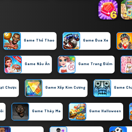
Game Thể Thao
Game Đua Xe
Game Nấu Ăn
Game Trang Điểm
ạt Chược
Game Xếp Kim Cương
Game Chạ
ồi
Game Thây Ma
Game Halloween