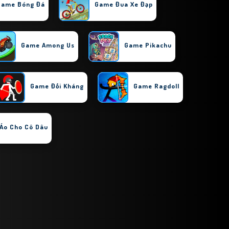
Game Bóng Đá
Game Đua Xe Đạp
Game Among Us
Game Pikachu
Game Đối Kháng
Game Ragdoll
Áo Cho Cô Dâu