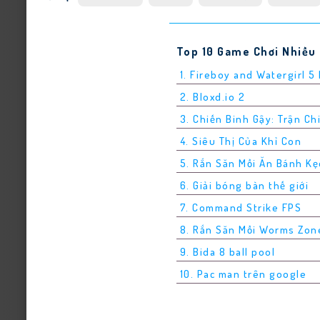
Top 10 Game Chơi Nhiều
1. Fireboy and Watergirl 5
2. Bloxd.io 2
3. Chiến Binh Gậy: Trận Ch
4. Siêu Thị Của Khỉ Con
5. Rắn Săn Mồi Ăn Bánh Kẹ
6. Giải bóng bàn thế giới
7. Command Strike FPS
8. Rắn Săn Mồi Worms Zon
9. Bida 8 ball pool
10. Pac man trên google