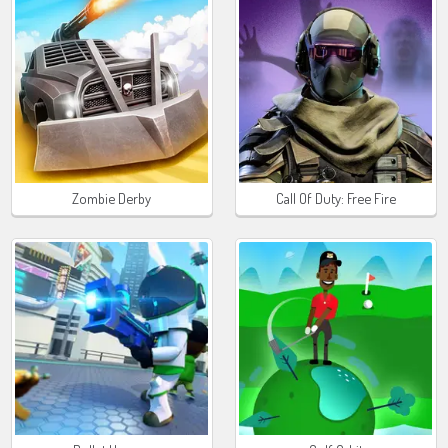
Zombie Derby
Call Of Duty: Free Fire