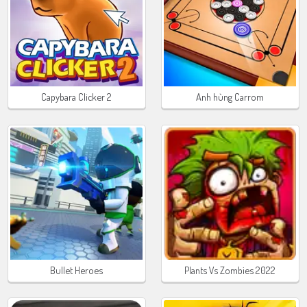
Capybara Clicker 2
Anh hùng Carrom
Bullet Heroes
Plants Vs Zombies 2022