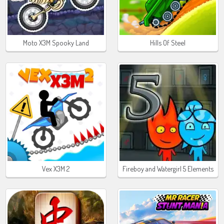
Moto X3M Spooky Land
Hills Of Steel
Vex X3M 2
Fireboy and Watergirl 5 Elements