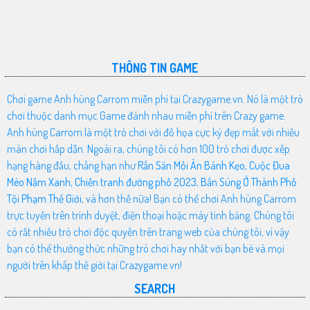
THÔNG TIN GAME
Chơi game Anh hùng Carrom miễn phí tại Crazygame.vn. Nó là một trò
chơi thuộc danh mục Game đánh nhau miễn phí trên Crazy game.
Anh hùng Carrom là một trò chơi với đồ họa cực kỳ đẹp mắt với nhiều
màn chơi hấp dẫn. Ngoài ra, chúng tôi có hơn 100 trò chơi được xếp
hạng hàng đầu, chẳng hạn như
Rắn Săn Mồi Ăn Bánh Kẹo
,
Cuộc Đua
Mèo Nấm Xanh
,
Chiến tranh đường phố 2023
,
Bắn Súng Ở Thành Phố
Tội Phạm Thế Giới
, và hơn thế nữa! Bạn có thể chơi Anh hùng Carrom
trực tuyến trên trình duyệt, điện thoại hoặc máy tính bảng. Chúng tôi
có rất nhiều trò chơi độc quyền trên trang web của chúng tôi, vì vậy
bạn có thể thưởng thức những trò chơi hay nhất với bạn bè và mọi
người trên khắp thế giới tại Crazygame.vn!
SEARCH