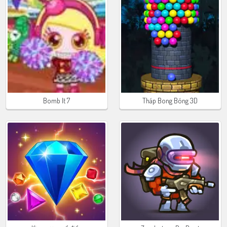
Bomb It 7
Tháp Bong Bóng 3D