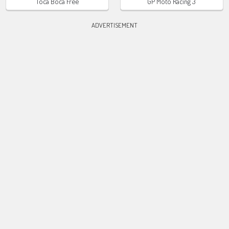
Toca Boca Free
GP Moto Racing 3
ADVERTISEMENT