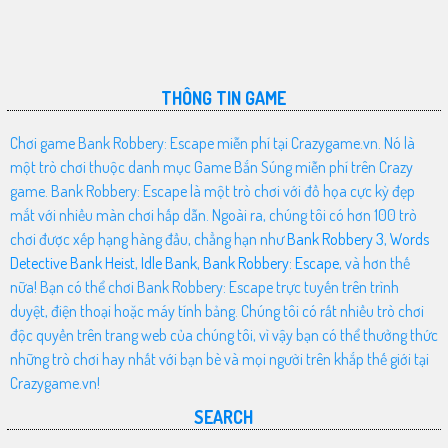
THÔNG TIN GAME
Chơi game Bank Robbery: Escape miễn phí tại Crazygame.vn. Nó là
một trò chơi thuộc danh mục Game Bắn Súng miễn phí trên Crazy
game. Bank Robbery: Escape là một trò chơi với đồ họa cực kỳ đẹp
mắt với nhiều màn chơi hấp dẫn. Ngoài ra, chúng tôi có hơn 100 trò
chơi được xếp hạng hàng đầu, chẳng hạn như
Bank Robbery 3
,
Words
Detective Bank Heist
,
Idle Bank
,
Bank Robbery: Escape
, và hơn thế
nữa! Bạn có thể chơi Bank Robbery: Escape trực tuyến trên trình
duyệt, điện thoại hoặc máy tính bảng. Chúng tôi có rất nhiều trò chơi
độc quyền trên trang web của chúng tôi, vì vậy bạn có thể thưởng thức
những trò chơi hay nhất với bạn bè và mọi người trên khắp thế giới tại
Crazygame.vn!
SEARCH