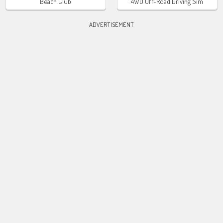
Beach Club
4WD Off-Road Driving Sim
ADVERTISEMENT