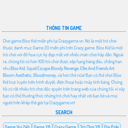
THÔNG TIN GAME
Chơi game Bloo Kid miễn phí tại Crazygame.vn. Nó là một trò chơi
thuộc danh mục Game 2D miễn phí trên Crazy game. Bloo Kid là một
trò chơi với đồ họa cực kỳ đẹp mắt với nhiều màn chơi hấp dẫn. Ngoài
ra, chúng tôi có hơn 100 trò chơi được xếp hạng hàng đầu, chẳng hạn
như
Bloo Kid
,
Squid Escape Bloody Revenge
,
Ellie And Friends Art
Bloom Aesthetic
,
Bloodmoney
, và hơn thế nữa! Bạn có thể chơi Bloo
Kid trực tuyến trên trình duyệt, điện thoại hoặc máy tính bảng. Chúng
tôi có rất nhiều trò chơi độc quyền trên trang web của chúng tôi, vì vậy
bạn có thể thưởng thức những trò chơi hay nhất với bạn bè và mọi
người trên khắp thế giới tại Crazygame.vn!
SEARCH
Game Vui 24h
Game Y8
Crazy Game
Trò Chơi Y8
Friv Poki