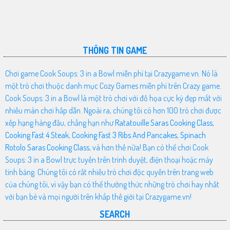
THÔNG TIN GAME
Chơi game Cook Soups: 3 in a Bowl miễn phí tại Crazygame.vn. Nó là
một trò chơi thuộc danh mục Cozy Games miễn phí trên Crazy game.
Cook Soups: 3 in a Bowl là một trò chơi với đồ họa cực kỳ đẹp mắt với
nhiều màn chơi hấp dẫn. Ngoài ra, chúng tôi có hơn 100 trò chơi được
xếp hạng hàng đầu, chẳng hạn như
Ratatouille Saras Cooking Class
,
Cooking Fast 4 Steak
,
Cooking Fast 3 Ribs And Pancakes
,
Spinach
Rotolo Saras Cooking Class
, và hơn thế nữa! Bạn có thể chơi Cook
Soups: 3 in a Bowl trực tuyến trên trình duyệt, điện thoại hoặc máy
tính bảng. Chúng tôi có rất nhiều trò chơi độc quyền trên trang web
của chúng tôi, vì vậy bạn có thể thưởng thức những trò chơi hay nhất
với bạn bè và mọi người trên khắp thế giới tại Crazygame.vn!
SEARCH