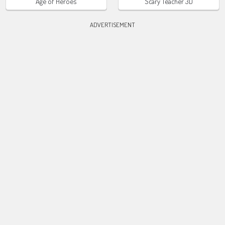
Age of Heroes
Scary Teacher 3D
ADVERTISEMENT