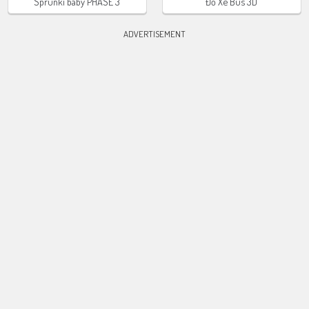
Sprunki baby PHASE 3
Đỗ Xe Bus 3D
ADVERTISEMENT