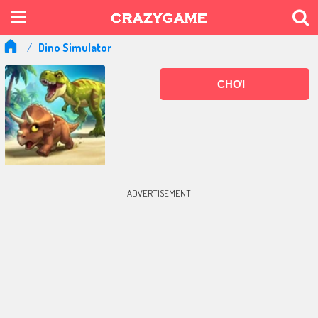
Dino Simulator
CHƠI
ADVERTISEMENT