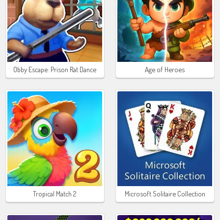
Obby Escape: Prison Rat Dance
Age of Heroes
Tropical Match 2
Microsoft Solitaire Collection