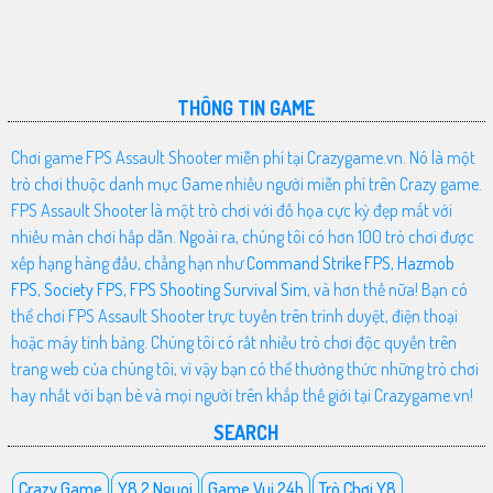
THÔNG TIN GAME
Chơi game FPS Assault Shooter miễn phí tại Crazygame.vn. Nó là một
trò chơi thuộc danh mục Game nhiều người miễn phí trên Crazy game.
FPS Assault Shooter là một trò chơi với đồ họa cực kỳ đẹp mắt với
nhiều màn chơi hấp dẫn. Ngoài ra, chúng tôi có hơn 100 trò chơi được
xếp hạng hàng đầu, chẳng hạn như
Command Strike FPS
,
Hazmob
FPS
,
Society FPS
,
FPS Shooting Survival Sim
, và hơn thế nữa! Bạn có
thể chơi FPS Assault Shooter trực tuyến trên trình duyệt, điện thoại
hoặc máy tính bảng. Chúng tôi có rất nhiều trò chơi độc quyền trên
trang web của chúng tôi, vì vậy bạn có thể thưởng thức những trò chơi
hay nhất với bạn bè và mọi người trên khắp thế giới tại Crazygame.vn!
SEARCH
Crazy Game
Y8 2 Nguoi
Game Vui 24h
Trò Chơi Y8