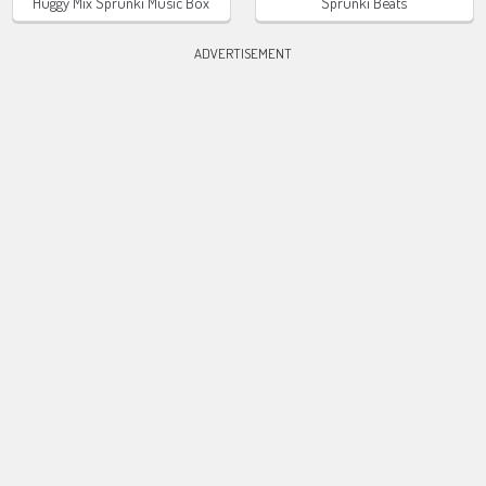
Huggy Mix Sprunki Music Box
Sprunki Beats
ADVERTISEMENT