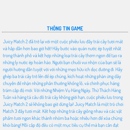
THÔNG TIN GAME
Juicy Match 2 đã trở lại với một cuộc phiêu lưu đầy trái cây tươi mát
và hấp dẫn hơn bao giờ hết! Hãy bước vào quán nước ép tuyệt nhất
trong thành phố và kết hợp những loại trái cây thơm ngon để tạo ra
những ly nước ép hoàn hảo. Người bạn chuối vui nhộn của bạn sẽ là
người hướng dẫn tuyệt vời với những mẹo hữu ích dọc đường đi. Hãy
ghép ba trái cây trở lên để ép chúng, kích hoạt những phản ứng dây
chuyền để nhận những phần thưởng khổng lồ, và chinh phục hàng
trăm cấp độ mới. Với những Nhiệm Vụ Hàng Ngày, Thử Thách Hàng
Tuần và hàng tá câu đố trái cây không giới hạn, cuộc phiêu lưu trong
Juicy Match 2 sẽ không bao giờ dừng lại! Juicy Match là một trò chơi
Match 3 đầy tươi mát. Kết hợp những trái cây giống nhau và các vật
phẩm tươi ngon khác thành nhóm ba hoặc nhiều hơn để xóa chúng
khỏi bảng! Mỗi cấp độ đều có một mục tiêu cụ thể mà bạn cần đạt