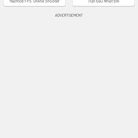
Hazmob FPS: Online Shooter
Trận Đấu Nhiệt Đới
ADVERTISEMENT