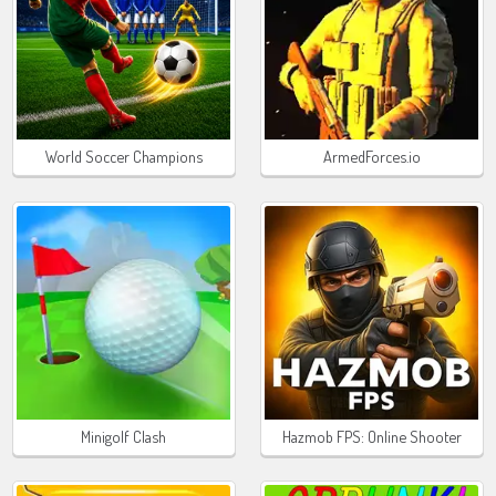
World Soccer Champions
ArmedForces.io
Minigolf Clash
Hazmob FPS: Online Shooter