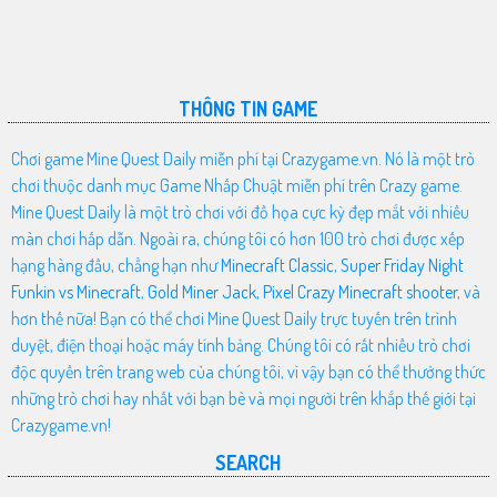
THÔNG TIN GAME
Chơi game Mine Quest Daily miễn phí tại Crazygame.vn. Nó là một trò
chơi thuộc danh mục Game Nhấp Chuật miễn phí trên Crazy game.
Mine Quest Daily là một trò chơi với đồ họa cực kỳ đẹp mắt với nhiều
màn chơi hấp dẫn. Ngoài ra, chúng tôi có hơn 100 trò chơi được xếp
hạng hàng đầu, chẳng hạn như
Minecraft Classic
,
Super Friday Night
Funkin vs Minecraft
,
Gold Miner Jack
,
Pixel Crazy Minecraft shooter
, và
hơn thế nữa! Bạn có thể chơi Mine Quest Daily trực tuyến trên trình
duyệt, điện thoại hoặc máy tính bảng. Chúng tôi có rất nhiều trò chơi
độc quyền trên trang web của chúng tôi, vì vậy bạn có thể thưởng thức
những trò chơi hay nhất với bạn bè và mọi người trên khắp thế giới tại
Crazygame.vn!
SEARCH