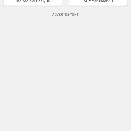
Rắn Săn Mồi Hoa Quả
Summer Rider 3D
ADVERTISEMENT