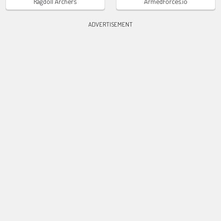
Ragdoll Archers
ArmedForces.io
ADVERTISEMENT