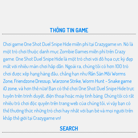
THÔNG TIN GAME
Chơi game One Shot Duel Snipe Hide miễn phí tại Crazygame.vn. Nó là
một trò chơi thuộc danh mục Zombie Games miễn phí trên Crazy
game. One Shot Duel Snipe Hide là một trò chơi với đồ họa cực kỳ đẹp
mắt với nhiều màn chơi hấp dẫn. Ngoài ra, chúng tôi có hơn 100 trò
chơi được xếp hạng hàng đầu, chẳng hạn như
Rắn Săn Mồi Worms
Zone
,
Friendzone Dressup
,
Warzone Strike
,
Worm Hunt - Snake game
iO zone
, và hơn thế nữa! Bạn có thể chơi One Shot Duel Snipe Hide trực
tuyến trên trình duyệt, điện thoại hoặc máy tính bảng. Chúng tôi có rất
nhiều trò chơi độc quyền trên trang web của chúng tôi, vì vậy bạn có
thể thưởng thức những trò chơi hay nhất với bạn bè và mọi người trên
khắp thế giới tại Crazygame.vn!
SEARCH