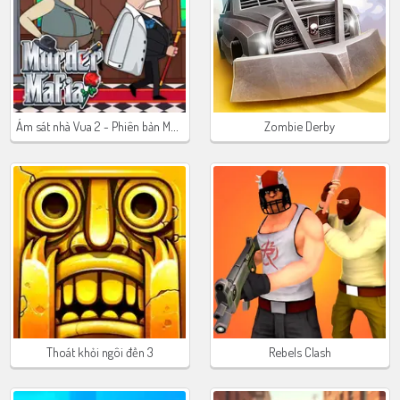
Ám sát nhà Vua 2 - Phiên bản Mafia
Zombie Derby
Thoát khỏi ngôi đền 3
Rebels Clash