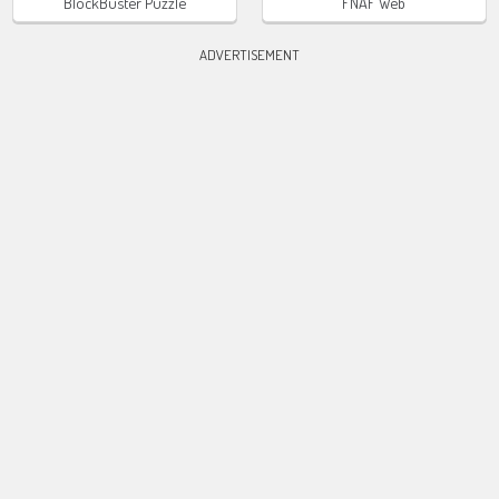
BlockBuster Puzzle
FNAF Web
ADVERTISEMENT