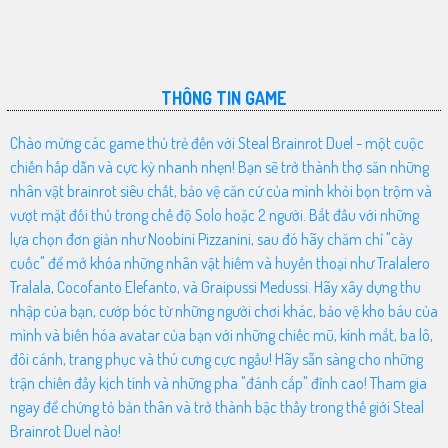
THÔNG TIN GAME
Chào mừng các game thủ trẻ đến với Steal Brainrot Duel - một cuộc
chiến hấp dẫn và cực kỳ nhanh nhẹn! Bạn sẽ trở thành thợ săn những
nhân vật brainrot siêu chất, bảo vệ căn cứ của mình khỏi bọn trộm và
vượt mặt đối thủ trong chế độ Solo hoặc 2 người. Bắt đầu với những
lựa chọn đơn giản như Noobini Pizzanini, sau đó hãy chăm chỉ "cày
cuốc" để mở khóa những nhân vật hiếm và huyền thoại như Tralalero
Tralala, Cocofanto Elefanto, và Graipussi Medussi. Hãy xây dựng thu
nhập của bạn, cướp bóc từ những người chơi khác, bảo vệ kho báu của
mình và biến hóa avatar của bạn với những chiếc mũ, kính mắt, ba lô,
đôi cánh, trang phục và thú cưng cực ngầu! Hãy sẵn sàng cho những
trận chiến đầy kịch tính và những pha "đánh cắp" đỉnh cao! Tham gia
ngay để chứng tỏ bản thân và trở thành bậc thầy trong thế giới Steal
Brainrot Duel nào!