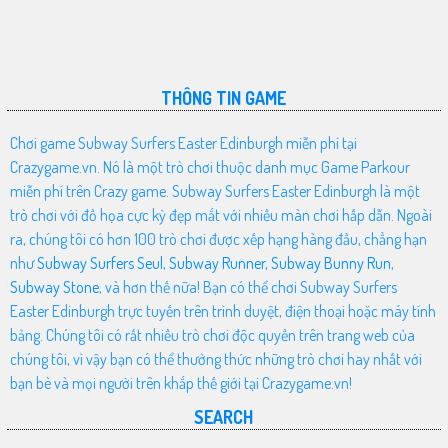
THÔNG TIN GAME
Chơi game Subway Surfers Easter Edinburgh miễn phí tại
Crazygame.vn. Nó là một trò chơi thuộc danh mục Game Parkour
miễn phí trên Crazy game. Subway Surfers Easter Edinburgh là một
trò chơi với đồ họa cực kỳ đẹp mắt với nhiều màn chơi hấp dẫn. Ngoài
ra, chúng tôi có hơn 100 trò chơi được xếp hạng hàng đầu, chẳng hạn
như
Subway Surfers Seul
,
Subway Runner
,
Subway Bunny Run
,
Subway Stone
, và hơn thế nữa! Bạn có thể chơi Subway Surfers
Easter Edinburgh trực tuyến trên trình duyệt, điện thoại hoặc máy tính
bảng. Chúng tôi có rất nhiều trò chơi độc quyền trên trang web của
chúng tôi, vì vậy bạn có thể thưởng thức những trò chơi hay nhất với
bạn bè và mọi người trên khắp thế giới tại Crazygame.vn!
SEARCH