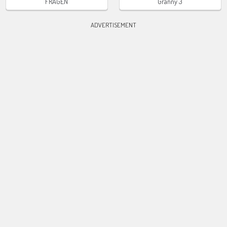
FRAGEN
Granny 3
ADVERTISEMENT