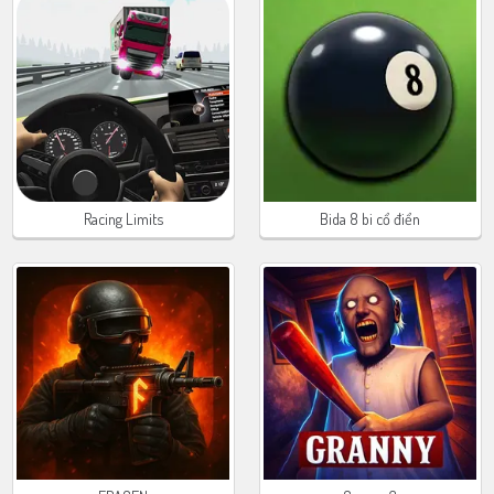
Racing Limits
Bida 8 bi cổ điển