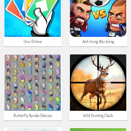
Uno Online
Anh hùng đầu bóng
Butterfly Kyodai Deluxe
Wild Hunting Clash