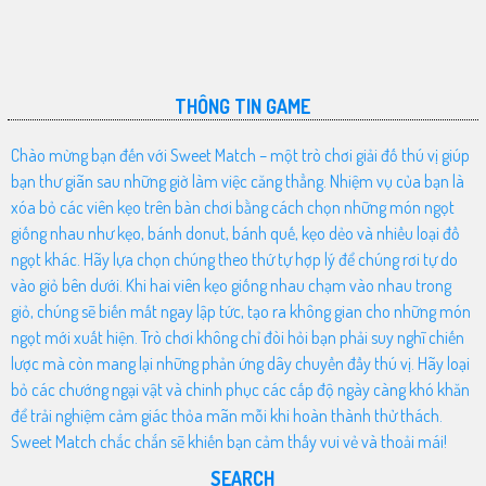
THÔNG TIN GAME
Chào mừng bạn đến với Sweet Match – một trò chơi giải đố thú vị giúp
bạn thư giãn sau những giờ làm việc căng thẳng. Nhiệm vụ của bạn là
xóa bỏ các viên kẹo trên bàn chơi bằng cách chọn những món ngọt
giống nhau như kẹo, bánh donut, bánh quế, kẹo dẻo và nhiều loại đồ
ngọt khác. Hãy lựa chọn chúng theo thứ tự hợp lý để chúng rơi tự do
vào giỏ bên dưới. Khi hai viên kẹo giống nhau chạm vào nhau trong
giỏ, chúng sẽ biến mất ngay lập tức, tạo ra không gian cho những món
ngọt mới xuất hiện. Trò chơi không chỉ đòi hỏi bạn phải suy nghĩ chiến
lược mà còn mang lại những phản ứng dây chuyền đầy thú vị. Hãy loại
bỏ các chướng ngại vật và chinh phục các cấp độ ngày càng khó khăn
để trải nghiệm cảm giác thỏa mãn mỗi khi hoàn thành thử thách.
Sweet Match chắc chắn sẽ khiến bạn cảm thấy vui vẻ và thoải mái!
SEARCH