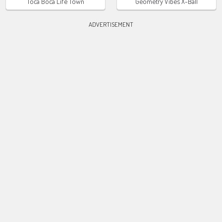
Toca Boca Life Town
Geometry Vibes X-Ball
ADVERTISEMENT