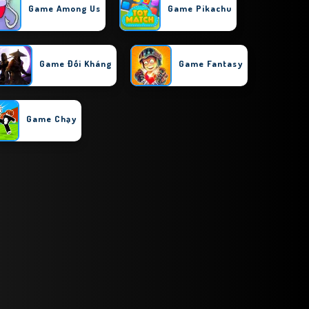
Game Among Us
Game Pikachu
Game Đối Kháng
Game Fantasy
Game Chạy