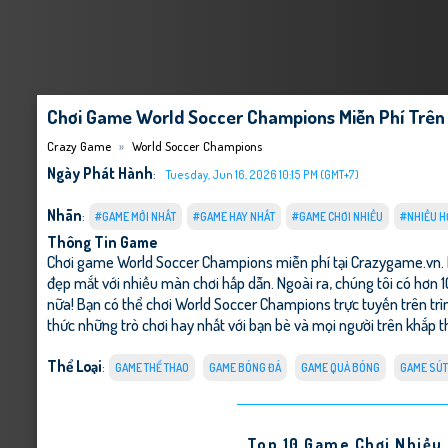
Chơi Game World Soccer Champions Miễn Phí Trê
Crazy Game
World Soccer Champions
Ngày Phát Hành
:
Tuesday, Jun 16, 2026 10:15 PM (GMT+7)
Nhãn
:
#GAME MỚI NHẤT
#GAME HAY NHẤT
#GAME CHƠI NHIỀU
#NHIỀU H
Thông Tin Game
Chơi game World Soccer Champions miễn phí tại Crazygame.vn. N
đẹp mắt với nhiều màn chơi hấp dẫn. Ngoài ra, chúng tôi có hơn
nữa! Bạn có thể chơi World Soccer Champions trực tuyến trên trìn
thức những trò chơi hay nhất với bạn bè và mọi người trên khắp t
Thể Loại
:
GAME THỂ THAO
GAME BÓNG ĐÁ
GAME QUẢ BÓNG
GAME SÚT
Top 10 Game Chơi Nhiều