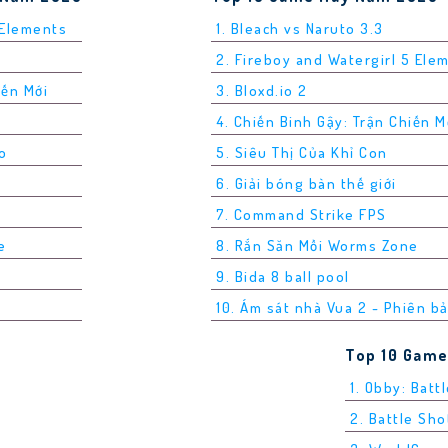
 Elements
1. Bleach vs Naruto 3.3
2. Fireboy and Watergirl 5 Ele
iến Mới
3. Bloxd.io 2
4. Chiến Binh Gậy: Trận Chiến M
o
5. Siêu Thị Của Khỉ Con
6. Giải bóng bàn thế giới
7. Command Strike FPS
e
8. Rắn Săn Mồi Worms Zone
9. Bida 8 ball pool
10. Ám sát nhà Vua 2 - Phiên b
Top 10 Game
1. Obby: Batt
2. Battle Sho