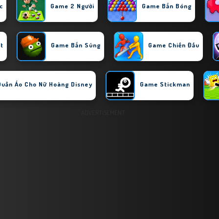
c
Game 2 Người
Game Bắn Bóng
t
Game Bắn Súng
Game Chiến Đấu
uần Áo Cho Nữ Hoàng Disney
Game Stickman
ADVERTISEMENT