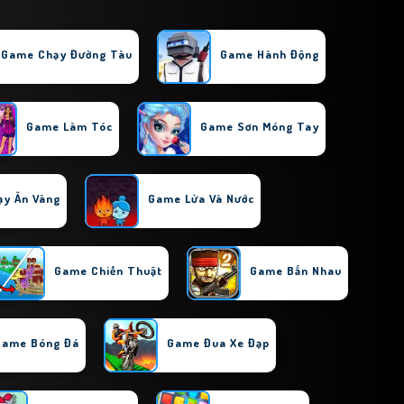
Game Chạy Đường Tàu
Game Hành Động
Game Làm Tóc
Game Sơn Móng Tay
y Ăn Vàng
Game Lửa Và Nước
Game Chiến Thuật
Game Bắn Nhau
Game Bóng Đá
Game Đua Xe Đạp