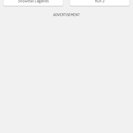
Snowtrail Legends
Run 3
ADVERTISEMENT