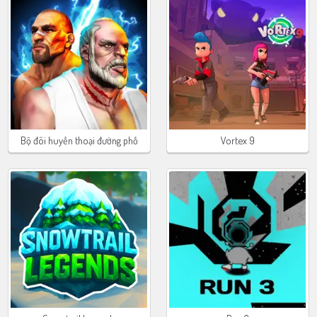
Bộ đôi huyền thoại đường phố
Vortex 9