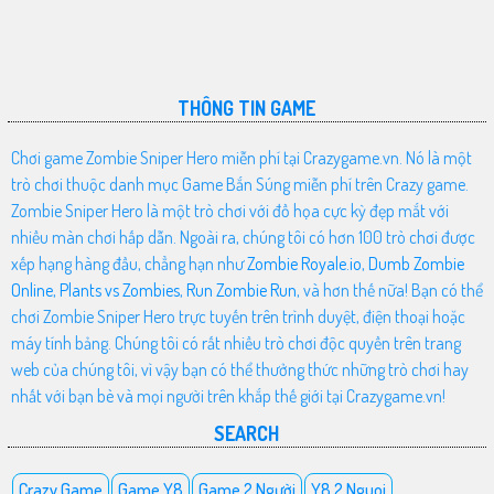
THÔNG TIN GAME
Chơi game Zombie Sniper Hero miễn phí tại Crazygame.vn. Nó là một
trò chơi thuộc danh mục Game Bắn Súng miễn phí trên Crazy game.
Zombie Sniper Hero là một trò chơi với đồ họa cực kỳ đẹp mắt với
nhiều màn chơi hấp dẫn. Ngoài ra, chúng tôi có hơn 100 trò chơi được
xếp hạng hàng đầu, chẳng hạn như
Zombie Royale.io
,
Dumb Zombie
Online
,
Plants vs Zombies
,
Run Zombie Run
, và hơn thế nữa! Bạn có thể
chơi Zombie Sniper Hero trực tuyến trên trình duyệt, điện thoại hoặc
máy tính bảng. Chúng tôi có rất nhiều trò chơi độc quyền trên trang
web của chúng tôi, vì vậy bạn có thể thưởng thức những trò chơi hay
nhất với bạn bè và mọi người trên khắp thế giới tại Crazygame.vn!
SEARCH
Crazy Game
Game Y8
Game 2 Người
Y8 2 Nguoi