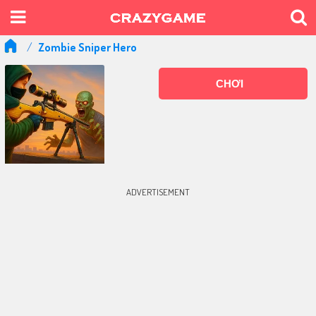
Zombie Sniper Hero
CHƠI
ADVERTISEMENT