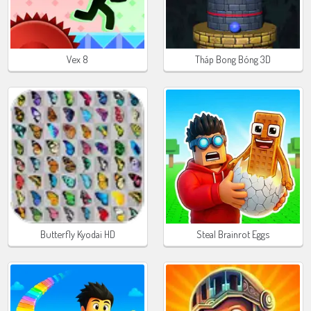
Vex 8
Tháp Bong Bóng 3D
Butterfly Kyodai HD
Steal Brainrot Eggs