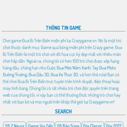
THÔNG TIN GAME
Chơi game Đua Bi Trên Biển miễn phí tại Crazygame.vn. Nó là một trò
chơi thuộc danh mục Game quả bóng miễn phí trên Crazy game. Đua
Bi Trên Biển là một trò chơi với đồ họa cực kỳ đẹp mắt với nhiều màn
chơi hấp dẫn. Ngoài ra, chúng tôi có hơn 100 trò chơi được xếp hạng
hàng đầu, chẳng hạn như
Cuộc Đua Mèo Nấm Xanh
,
Tay Đua Moto
Đường Trường
,
Đua Dầu 3D
,
Đua Xe Thực 3D
, và hơn thế nữa! Bạn có
thể chơi Đua Bi Trên Biển trực tuyến trên trình duyệt, điện thoại hoặc
máy tính bảng. Chúng tôi có rất nhiều trò chơi độc quyền trên trang
web của chúng tôi, vì vậy bạn có thể thưởng thức những trò chơi hay
nhất với bạn bè và mọi người trên khắp thế giới tại Crazygame.vn!
SEARCH
Y8 2 Nguoi
Game Vui 24h
Y8 Bắn Súng
Friv Classic
Friv 2017