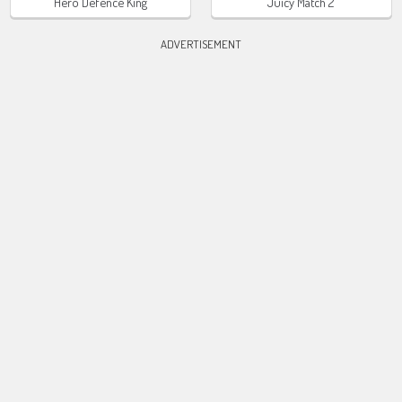
Hero Defence King
Juicy Match 2
ADVERTISEMENT