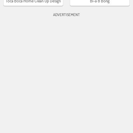
Toca Boca Home Clean Up Design
Bi-a 8 Bóng
ADVERTISEMENT