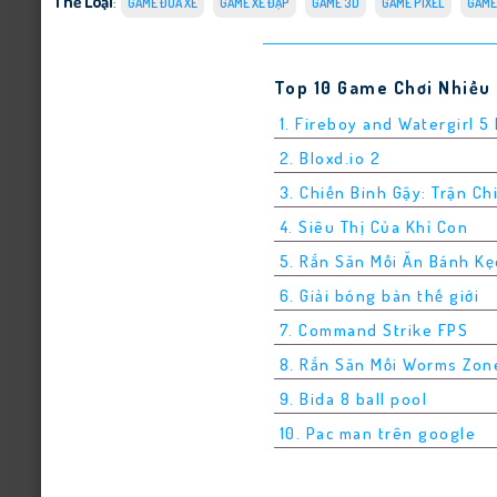
Thể Loại
:
GAME ĐUA XE
GAME XE ĐẠP
GAME 3D
GAME PIXEL
GAME
Top 10 Game Chơi Nhiều
1. Fireboy and Watergirl 5
2. Bloxd.io 2
3. Chiến Binh Gậy: Trận Ch
4. Siêu Thị Của Khỉ Con
5. Rắn Săn Mồi Ăn Bánh Kẹ
6. Giải bóng bàn thế giới
7. Command Strike FPS
8. Rắn Săn Mồi Worms Zon
9. Bida 8 ball pool
10. Pac man trên google