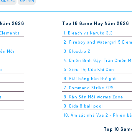
 XÁC SỐNG
XEM THÊM
 Năm 2026
Top 10 Game Hay Năm 2026
 Elements
1. Bleach vs Naruto 3.3
2. Fireboy and Watergirl 5 Ele
iến Mới
3. Bloxd.io 2
4. Chiến Binh Gậy: Trận Chiến M
o
5. Siêu Thị Của Khỉ Con
6. Giải bóng bàn thế giới
7. Command Strike FPS
e
8. Rắn Săn Mồi Worms Zone
9. Bida 8 ball pool
10. Ám sát nhà Vua 2 - Phiên b
Top 10 Gam