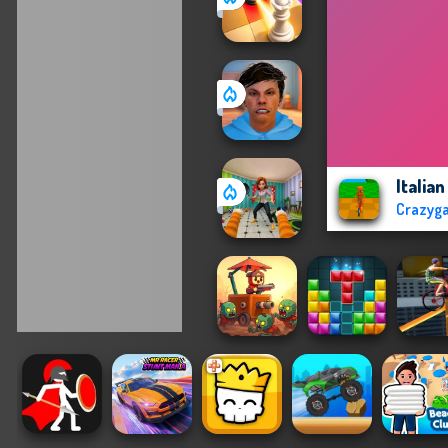
Italia
Crazyg