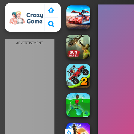
Crazy Game
ADVERTISEMENT