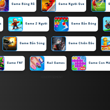
Game Bóng Rỗ
Game Người Que
c
Game 2 Người
Game Bắn Bóng
Game Bắn Súng
Game Chiến Đấu
Game FNF
Nail Games
Game Con M
ADVERTISEMENT