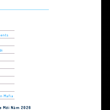
ments
ới
ản Mafia
e Mới Năm 2026