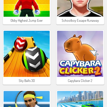
Obby Highest Jump Ever
Schoolboy Escape Runaway
Sky Balls 3D
Capybara Clicker 2