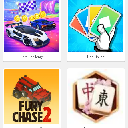
Cars Challenge
Uno Online