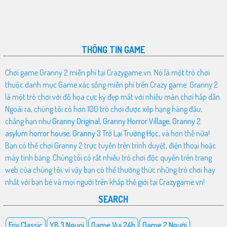
THÔNG TIN GAME
Chơi game Granny 2 miễn phí tại Crazygame.vn. Nó là một trò chơi
thuộc danh mục Game xác sống miễn phí trên Crazy game. Granny 2
là một trò chơi với đồ họa cực kỳ đẹp mắt với nhiều màn chơi hấp dẫn.
Ngoài ra, chúng tôi có hơn 100 trò chơi được xếp hạng hàng đầu,
chẳng hạn như
Granny Original
,
Granny Horror Village
,
Granny 2
asylum horror house
,
Granny 3 Trở Lại Trường Học
, và hơn thế nữa!
Bạn có thể chơi Granny 2 trực tuyến trên trình duyệt, điện thoại hoặc
máy tính bảng. Chúng tôi có rất nhiều trò chơi độc quyền trên trang
web của chúng tôi, vì vậy bạn có thể thưởng thức những trò chơi hay
nhất với bạn bè và mọi người trên khắp thế giới tại Crazygame.vn!
SEARCH
Friv Classic
Y8 3 Nguoi
Game Vui 24h
Game 2 Người