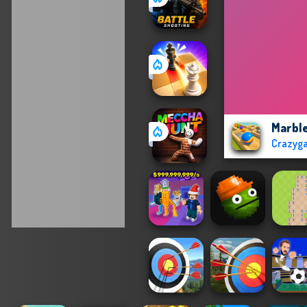
Marble
Crazyg