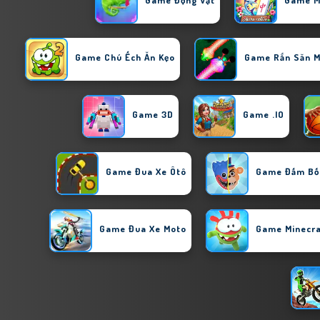
Game Động Vật
Game M
Game Chú Ếch Ăn Kẹo
Game Rắn Săn M
Game 3D
Game .IO
Game Đua Xe Ôtô
Game Đấm Bố
Game Đua Xe Moto
Game Minecra