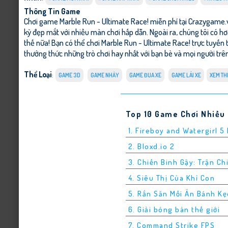
Thông Tin Game
Chơi game Marble Run - Ultimate Race! miễn phí tại Crazygame.v
kỳ đẹp mắt với nhiều màn chơi hấp dẫn. Ngoài ra, chúng tôi có h
thế nữa! Bạn có thể chơi Marble Run - Ultimate Race! trực tuyến t
thưởng thức những trò chơi hay nhất với bạn bè và mọi người trên
Thể Loại
:
GAME 3D
GAME NHẢY
GAME ĐUA XE
GAME LÁI XE
XEM TH
Top 10 Game Chơi Nhiều
1. Fireboy and Watergirl 5
2. Bloxd.io 2
3. Chiến Binh Gậy: Trận Ch
4. Siêu Thị Của Khỉ Con
5. Rắn Săn Mồi Ăn Bánh Kẹ
6. Giải bóng bàn thế giới
7. Command Strike FPS