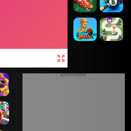
ADVERTISEMENT