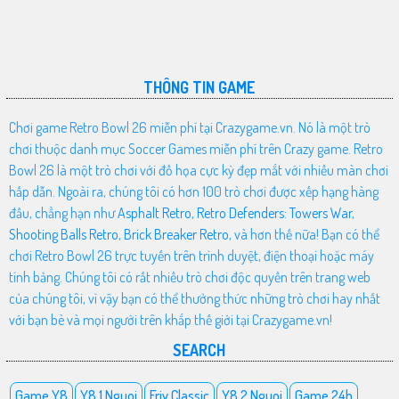
THÔNG TIN GAME
Chơi game Retro Bowl 26 miễn phí tại Crazygame.vn. Nó là một trò
chơi thuộc danh mục Soccer Games miễn phí trên Crazy game. Retro
Bowl 26 là một trò chơi với đồ họa cực kỳ đẹp mắt với nhiều màn chơi
hấp dẫn. Ngoài ra, chúng tôi có hơn 100 trò chơi được xếp hạng hàng
đầu, chẳng hạn như
Asphalt Retro
,
Retro Defenders: Towers War
,
Shooting Balls Retro
,
Brick Breaker Retro
, và hơn thế nữa! Bạn có thể
chơi Retro Bowl 26 trực tuyến trên trình duyệt, điện thoại hoặc máy
tính bảng. Chúng tôi có rất nhiều trò chơi độc quyền trên trang web
của chúng tôi, vì vậy bạn có thể thưởng thức những trò chơi hay nhất
với bạn bè và mọi người trên khắp thế giới tại Crazygame.vn!
SEARCH
Game Y8
Y8 1 Nguoi
Friv Classic
Y8 2 Nguoi
Game 24h