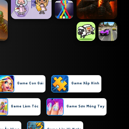
Game Con Gái
Game Xếp Hình
Game Làm Tóc
Game Sơn Móng Tay