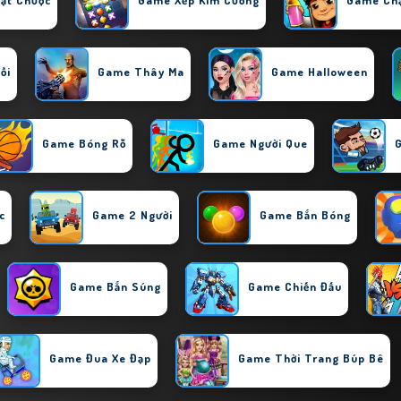
ạt Chược
Game Xếp Kim Cương
Game Chạ
ồi
Game Thây Ma
Game Halloween
Game Bóng Rỗ
Game Người Que
c
Game 2 Người
Game Bắn Bóng
Game Bắn Súng
Game Chiến Đấu
Game Đua Xe Đạp
Game Thời Trang Búp Bê