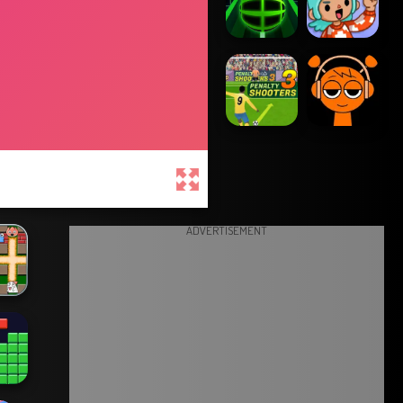
ADVERTISEMENT