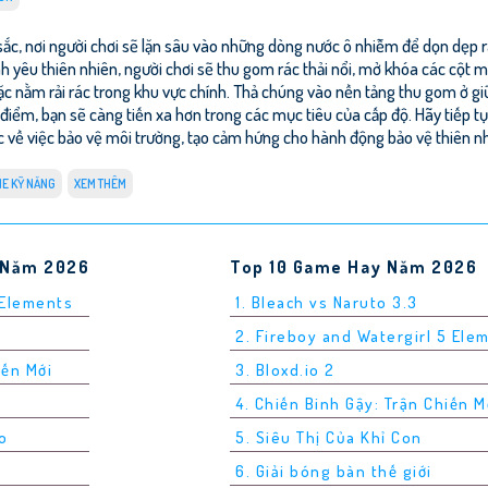
sắc, nơi người chơi sẽ lặn sâu vào những dòng nước ô nhiễm để dọn dẹp r
nh yêu thiên nhiên, người chơi sẽ thu gom rác thải nổi, mở khóa các cột 
c nằm rải rác trong khu vực chính. Thả chúng vào nền tảng thu gom ở giữ
ểm, bạn sẽ càng tiến xa hơn trong các mục tiêu của cấp độ. Hãy tiếp tụ
ức về việc bảo vệ môi trường, tạo cảm hứng cho hành động bảo vệ thiên nh
E KỸ NĂNG
XEM THÊM
 Năm 2026
Top 10 Game Hay Năm 2026
 Elements
1. Bleach vs Naruto 3.3
2. Fireboy and Watergirl 5 Ele
iến Mới
3. Bloxd.io 2
4. Chiến Binh Gậy: Trận Chiến M
o
5. Siêu Thị Của Khỉ Con
6. Giải bóng bàn thế giới