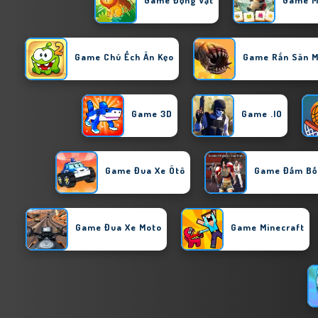
Game Động Vật
Game M
Game Chú Ếch Ăn Kẹo
Game Rắn Săn M
Game 3D
Game .IO
Game Đua Xe Ôtô
Game Đấm Bố
Game Đua Xe Moto
Game Minecraft