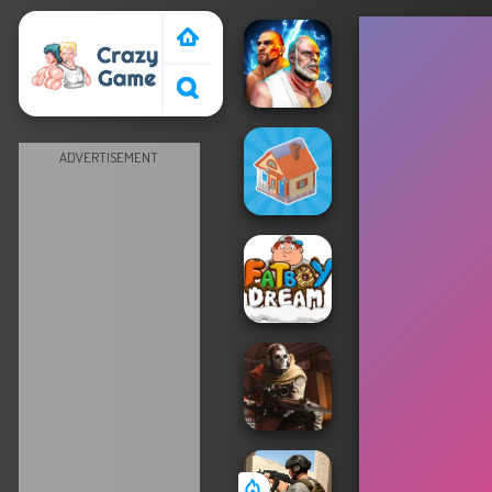
Crazy Game
ADVERTISEMENT